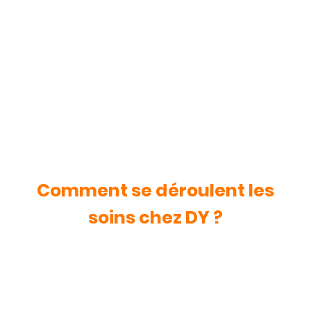
Il s'agit d'un suivi alimentaire vous
permettant de perdre du poids sans vous
privés de petits plaisirs grâce au travail
effectué durant les séances.
Comment se déroulent les
soins chez DY ?
Méthode en 3 étapes permettant
d'atteindre votre objectif Minceur avec la
DY.