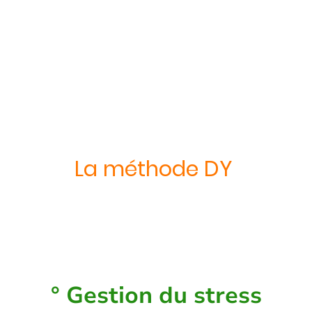
réussite de votre
programme
La méthode DY
DY vous accompagne pour traverser
d'autres étapes de votre vie
° Gestion du stress