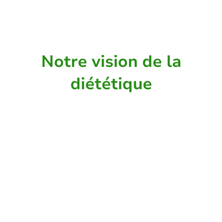
Votre objectif de perte de poids, ma
mission
Notre vision de la
diététique
Chez Diet & You, notre objectif n'est pas de
vous contraindre avec des objectifs
inaténiables.
Pour nous, vous devez vous sentir à l'aise
dans chaque étape de votre perte de poids.
Nous établissons ensemble un programme
de perte de poids sur plusieurs semaines
pour que chaque étape soit assimilée par