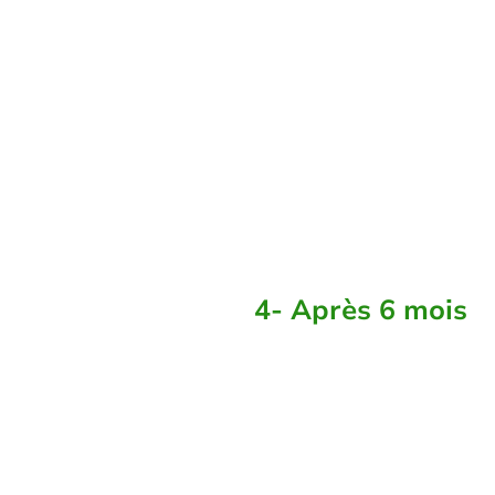
atteints, nous
pouvons
constater les
résultats sur
votre corps et
votre mental
4- Après 6 mois
Nous nous
retrouvons pour
échanger
ensemble sur la