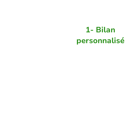
qui sont les piliers de votre Réussite.
1- Bilan
personnalisé
Entièrement
offert et sans
engagement.
Cette étape est
essentielle pour
atteindre votre
objectif Minceur.
L'approche
personnalisée