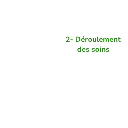
quotidien.
2- Déroulement
des soins
La réussite DY se
fait par le biais
de séances
réguliers et
quotidiens. On
dit souvent que
commencer la
méthode DY: