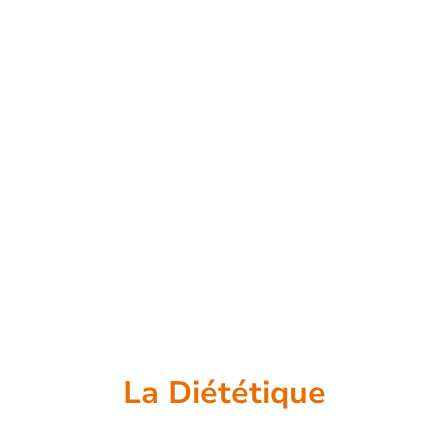
20 séances de 45 minutes
(comprenant le suivi diététique, un
bilan d'impédancemétrie à chaque
séance et un bilan clôture) + 2
séances offertes : 1000€
Soit
45,4€/ séance
La Diététique