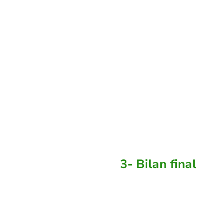
séance. Puis
nous travaillons
sur les
changements qui
doivent être mis
en place les
prochains jours
3- Bilan final
Quand vos
objectifs sont