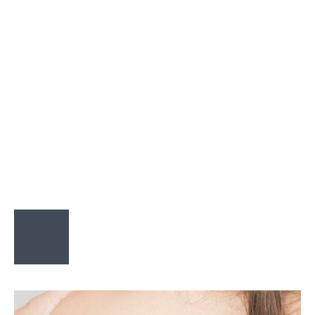
10 séances de 45 minutes
(comprenant le suivi diététique, un
bilan d'impédancemétrie à chaque
séance et un bilan clôture) ) + 1
séance offerte : 520€
Soit
47,2€/ séance