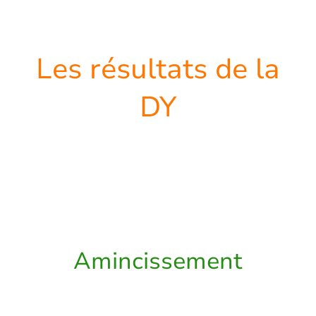
Les résultats de la
DY
La DY offre une variété de résultats
bénéfiques, pour ceux et celle qui la
pratique :
Amincissement
Grâce à la cure DY le poids perdu ne