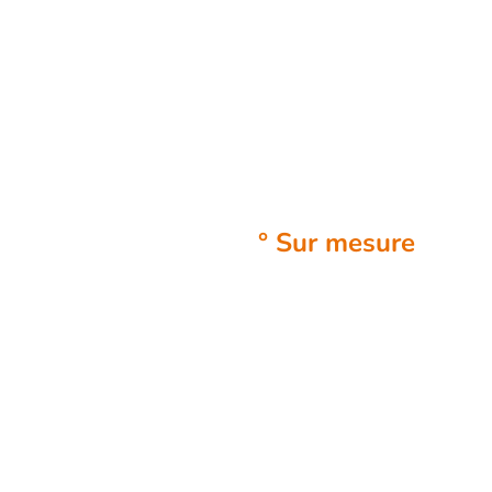
perdre du poids
de façon
harmonieuse tout
en respectant vos
besoins et votre
corps.
° Sur mesure
:
spécifique à
chaque individu
avec les besoins
de chacun. DY
permet de
personnaliser,
tout en