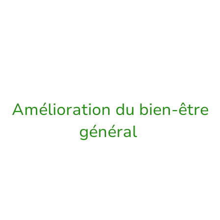
Accompagnement sur les bonnes
pratiques alimentaires au quotidien.
Aide à apprendre ou à réapprendre à
manger sainement et de manière
équilibrée.
Amélioration du bien-être
général
L’aspect psychologique,
physiologique et émotionnel ont été
pris en compte pour la création de
cette méthode.