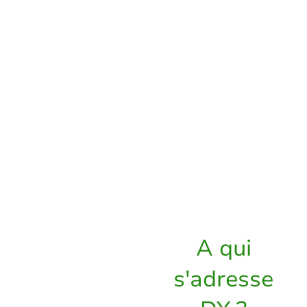
Pour toutes ses
raisons : DY
s'impose comme
le choix pour tous
ceux et celles qui
souhaitent mincir
en douceur et
sainement.
A qui
s'adresse