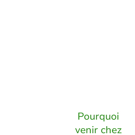
Méthode UNIQUE, NATURELLE
donnant des résultats INATTENDUS.
DY est l'association des soins
manuels dispensés sur l'ensemble du
corps et d'une adaptation alimentaire
personnalisée.
Leurs actions conjuguées aboutissent
à un remodelage SPECTACULAIRE
de la silhouette.
Pourquoi
venir chez