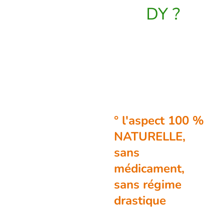
DY ?
En quelques
points, votre
décision sera
prise:
° l'aspect 100 %
NATURELLE,
sans
médicament,
sans régime
drastique
:
l'objectif est de