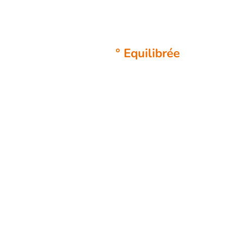
garantissant
l'objectif fixé.
° Equilibrée
: en
travaillant sur les
mécanismes
naturels de
l'organisme. DY
agit en
rétablissant
l'équilibre des
systèmes
énergétiques du
corps, sans effet