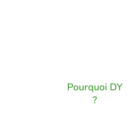
personnalisée qui
prends compte de
vos besoins et
envies: n'attendez
PLUS et essayez
cette méthodes
révolutionnaire.
Pourquoi DY
?
Méthode