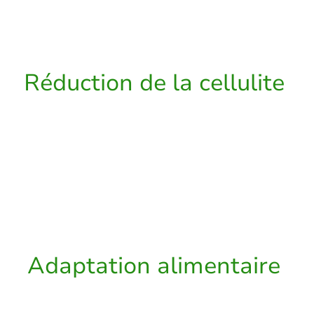
reviendra pas.
Réduction de la cellulite
Lutte contre l’effet peau d’orange,
améliore la circulation sanguine et
lymphatique tout en éliminant les
toxines.
Adaptation alimentaire