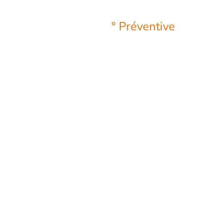
Yo-Yo.
° Préventive
: aide
à prévenir les
problèmes de
santé liés au
surpoids et/ou à
l'obésité. Permet
de lutter contre
des maladies tels
que diabète,
maladies cardio-
vasculaires,
arthrose,
rhumatisme ...